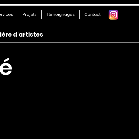
ervices
Projets
Témoignages
Contact
re d'artistes
ré