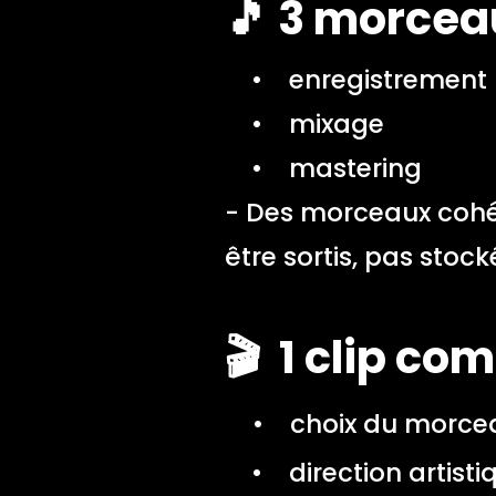
🎵 3 morcea
• enregistrement
• mixage
• mastering
- Des morceaux cohé
être sortis, pas stock
🎬 1 clip co
• choix du morceau
• direction artisti