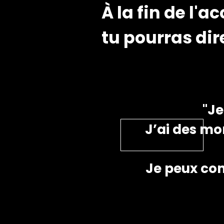
À la fin de l
tu pourras dir
"Je
J’ai des mo
Je peux con