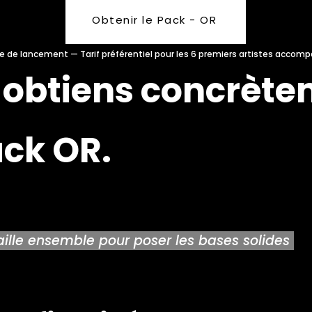
Obtenir le Pack - OR
re de lancement — Tarif préférentiel pour les 6 premiers artistes accom
 obtiens concrèt
ack OR.
vaille ensemble pour poser les bases solides