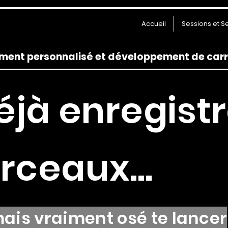
Accueil
Sessions et S
nt personnalisé et développement de carriè
éjà enregist
rceaux…
mais vraiment osé te lancer