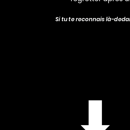
Si tu te reconnais là-dedan
⬇