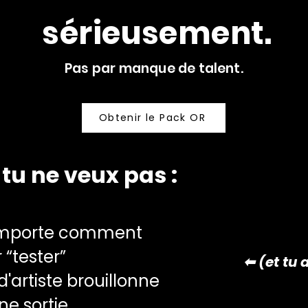
sérieusement
Pas par manque de talent.
Obtenir le Pack OR
tu ne veux pas :
n’importe comment
 “tester”
⬅ (et tu 
'artiste brouillonne
ne sortie