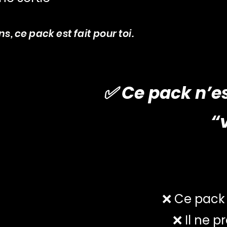
s, ce pack est fait pour toi.
✅ Ce pack n’es
“
❌ Ce pack 
❌ Il ne 