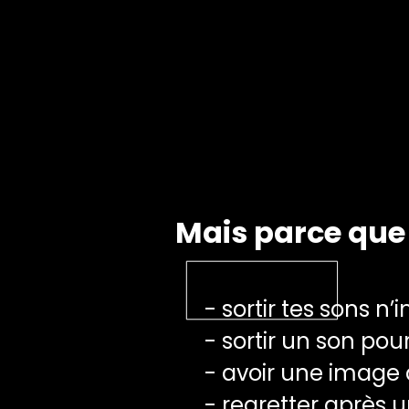
Mais parce que 
- sortir tes sons 
- sortir un son pour
- avoir une image d
- regretter après u