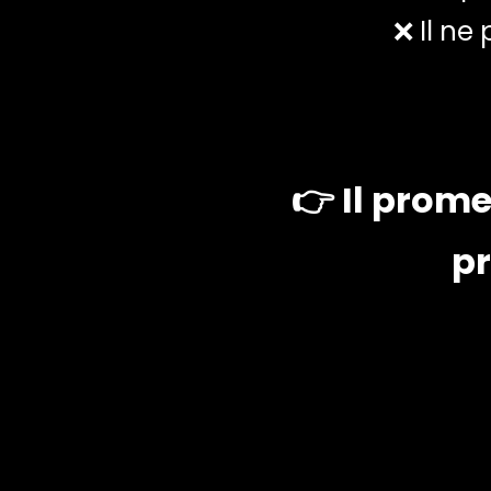
❌ Il ne
👉 Il prom
pr