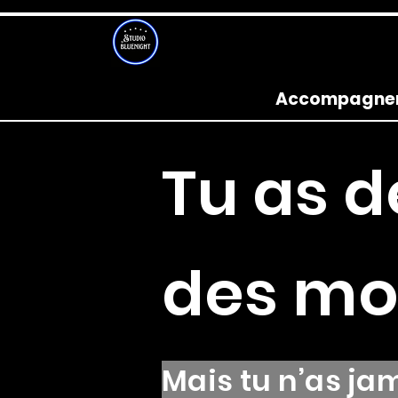
Accompagneme
Tu as d
des mo
Mais tu n’as ja