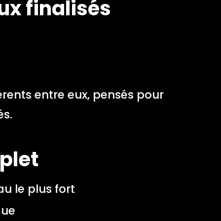
ux finalisés
rents entre eux, pensés pour
és.
mplet
 le plus fort
que