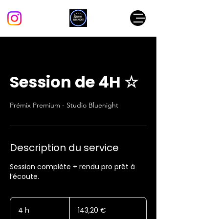
Session de 4H ☆
Prémix Premium - Studio Bluenight
Description du service
Session complète + rendu pro prêt à
l’écoute.
143,20
euros
4 h
4
143,20 €