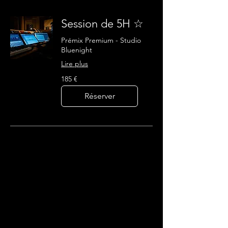
Session de 5H ☆
Prémix Premium - Studio
Bluenight
Lire plus
185
185 €
euros
Réserver