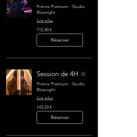
Prémix Premium - Studio
Bluenight
Lire plus
112,40
112,40 €
euros
Réserver
Session de 4H ☆
Prémix Premium - Studio
Bluenight
Lire plus
143,20
143,20 €
euros
Réserver