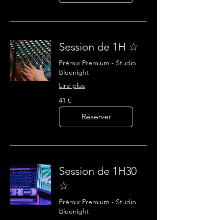
Session de 1H ☆
Prémix Premium - Studio
Bluenight
Lire plus
41
41 €
euros
Réserver
Session de 1H30
☆
Prémix Premium - Studio
Bluenight