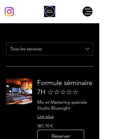
Tous les services
Formule séminaire
7H ☆☆☆☆☆
Mix et Mastering spéciale
Studio Bluenight
Lire plus
361,10
361,10 €
euros
Réserver