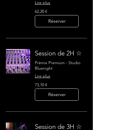
Lire plus
62,20
62,20 €
euros
Réserver
Session de 2H ☆
Prémix Premium - Studio
Bluenight
Lire plus
73,10
73,10 €
euros
Réserver
Session de 3H ☆