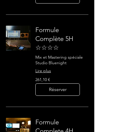
Formule
Complète 5H
☆☆☆☆
Mix et Mastering spéciale
Studio Bluenight
Lire plus
261,10
261,10 €
euros
Réserver
Formule
Complete 4H