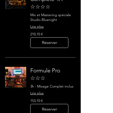
☆☆☆☆
Mix et Mastering spéciale
Studio Bluenight
Lire plus
210,10
210,10 €
euros
Réserver
Formule Pro
☆☆☆
3h : Mixage Complet inclus
Lire plus
153,10
153,10 €
euros
Réserver